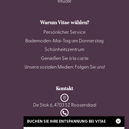
Rituale
Warum Vitae wählen?
Persönlicher Service
Bademoden-Mai-Tag am Donnerstag
Schönheitszentrum
Genießen Sie à la carte
Unsere sozialen Medien: Folgen Sie uns!
Kontakt
De Stok 6, 4703 SZ Roosendaal
0165 - 87 02 62
BUCHEN SIE IHRE ENTSPANNUNG BEI VITAE