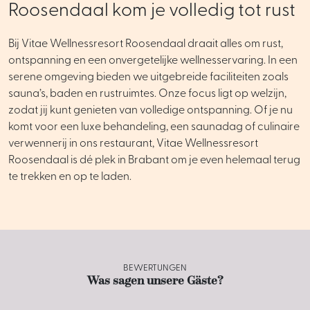
Roosendaal kom je volledig tot rust
Bij Vitae Wellnessresort Roosendaal draait alles om rust,
ontspanning en een onvergetelijke wellnesservaring. In een
serene omgeving bieden we uitgebreide faciliteiten zoals
sauna’s, baden en rustruimtes. Onze focus ligt op welzijn,
zodat jij kunt genieten van volledige ontspanning. Of je nu
komt voor een luxe behandeling, een saunadag of culinaire
verwennerij in ons restaurant, Vitae Wellnessresort
Roosendaal is dé plek in Brabant om je even helemaal terug
te trekken en op te laden.
BEWERTUNGEN
Was sagen unsere Gäste?