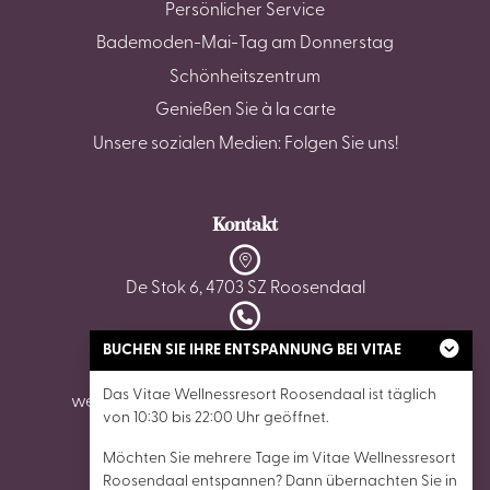
Persönlicher Service
Bademoden-Mai-Tag am Donnerstag
Schönheitszentrum
Genießen Sie à la carte
Unsere sozialen Medien: Folgen Sie uns!
Kontakt
De Stok 6, 4703 SZ Roosendaal
0165 - 87 02 62
BUCHEN SIE IHRE ENTSPANNUNG BEI VITAE
Das Vitae Wellnessresort Roosendaal ist täglich
wellnessroosendaal@vitaewellnessresorts.nl
von 10:30 bis 22:00 Uhr geöffnet.
Möchten Sie mehrere Tage im Vitae Wellnessresort
Roosendaal entspannen? Dann übernachten Sie in