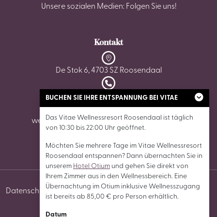
Unsere sozialen Medien: Folgen Sie uns!
Kontakt
De Stok 6, 4703 SZ Roosendaal
0165 - 87 02 62
BUCHEN SIE IHRE ENTSPANNUNG BEI VITAE
Das Vitae Wellnessresort Roosendaal ist täglich
wellnessroosendaal@vitaewellnessresorts.nl
von 10:30 bis 22:00 Uhr geöffnet.
Möchten Sie mehrere Tage im Vitae Wellnessresort
Roosendaal entspannen? Dann übernachten Sie in
unserem
Hotel Otium
und gehen Sie direkt von
Ihrem Zimmer aus in den Wellnessbereich. Eine
Übernachtung im Otium inklusive Wellnesszugang
Datenschutz
Cookies
Allgemeine
Cookie-
ist bereits ab 85,00 € pro Person erhältlich.
Geschäftsbedingungen
Einstellungen
Datum