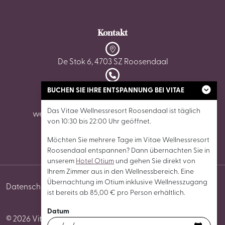
Kontakt
De Stok 6, 4703 SZ Roosendaal
0165 - 87 02 62
BUCHEN SIE IHRE ENTSPANNUNG BEI VITAE
Das Vitae Wellnessresort Roosendaal ist täglich
wellnessroosendaal@vitaewellnessresorts.nl
von 10:30 bis 22:00 Uhr geöffnet.
Möchten Sie mehrere Tage im Vitae Wellnessresort
Roosendaal entspannen? Dann übernachten Sie in
unserem
Hotel Otium
und gehen Sie direkt von
Ihrem Zimmer aus in den Wellnessbereich. Eine
Übernachtung im Otium inklusive Wellnesszugang
Datenschutz
Cookies
Allgemeine
Cookie-
ist bereits ab 85,00 € pro Person erhältlich.
Geschäftsbedingungen
Einstellungen
Datum
© 2026 Vitae Wellnessresort Roosendaal Alle Rechte