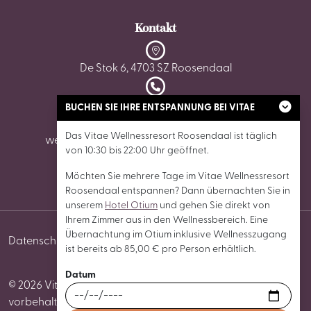
Kontakt
De Stok 6, 4703 SZ Roosendaal
0165 - 87 02 62
BUCHEN SIE IHRE ENTSPANNUNG BEI VITAE
Das Vitae Wellnessresort Roosendaal ist täglich
wellnessroosendaal@vitaewellnessresorts.nl
von 10:30 bis 22:00 Uhr geöffnet.
Möchten Sie mehrere Tage im Vitae Wellnessresort
Roosendaal entspannen? Dann übernachten Sie in
unserem
Hotel Otium
und gehen Sie direkt von
Ihrem Zimmer aus in den Wellnessbereich. Eine
Übernachtung im Otium inklusive Wellnesszugang
Datenschutz
Cookies
Allgemeine
Cookie-
ist bereits ab 85,00 € pro Person erhältlich.
Geschäftsbedingungen
Einstellungen
Datum
© 2026 Vitae Wellnessresort Roosendaal Alle Rechte
vorbehalten