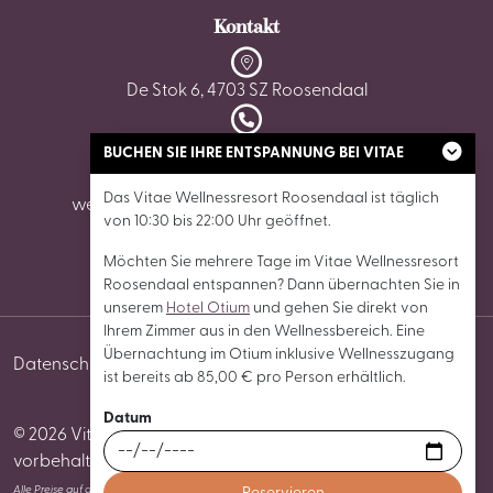
Kontakt
De Stok 6, 4703 SZ Roosendaal
0165 - 87 02 62
BUCHEN SIE IHRE ENTSPANNUNG BEI VITAE
Das Vitae Wellnessresort Roosendaal ist täglich
wellnessroosendaal@vitaewellnessresorts.nl
von 10:30 bis 22:00 Uhr geöffnet.
Möchten Sie mehrere Tage im Vitae Wellnessresort
Roosendaal entspannen? Dann übernachten Sie in
unserem
Hotel Otium
und gehen Sie direkt von
Ihrem Zimmer aus in den Wellnessbereich. Eine
Übernachtung im Otium inklusive Wellnesszugang
Datenschutz
Cookies
Allgemeine
Cookie-
ist bereits ab 85,00 € pro Person erhältlich.
Geschäftsbedingungen
Einstellungen
Datum
© 2026 Vitae Wellnessresort Roosendaal Alle Rechte
vorbehalten
Alle Preise auf dieser Website sind in Euro und inklusive Mehrwertsteuer angegeben, sofern